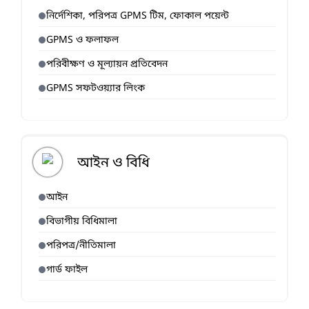
নির্দেশিকা, পরিপত্র GPMS টিম, ফোকাল পয়েন্ট
GPMS ও ফলাফল
পরিবীক্ষণ ও মূল্যায়ন প্রতিবেদন
GPMS সফটওয়্যার লিংক
আইন ও বিধি
আইন
বিভাগীয় বিধিমালা
পরিপত্র/নীতিমালা
গার্ড ফাইল