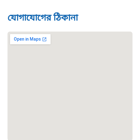
স্মার্ট ভূমি সেবা
যোগাযোগের ঠিকানা
১০৯৮
শিশু সহায়তা লাইন
১৬১০৯
বাংলাদেশ কর্মচারী কল্যাণ বোর্ড হটলাইন
০১৯০৮৮৮৮৮৮৮
মাদকদ্রব্য নিয়ন্ত্রণ হটলাইন
১৬১১৩
জরুরী অভ্যন্তরীণ নৌ-পরিবহন হটলাইন